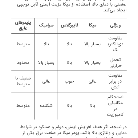
صنعتی با دمای بالا، استفاده از میکا مزیت ایمنی قابل توجهی
ایجاد می‌کند.
پلیمرهای
ویژگی
میکا
فایبرگلاس
سرامیک
عایق
مقاومت
دی‌الکتری
بسیار بالا
بالا
بالا
متوسط
ک
تحمل
بسیار بالا
بالا
بسیار بالا
محدود
حرارتی
مقاومت
ضعیف تا
در برابر
عالی
خوب
عالی
متوسط
آتش
استحکام
مکانیکی
بالا
بالا
شکننده
متوسط
در
کامپوزیت
در نتیجه، اگر هدف افزایش ایمنی، دوام و عملکرد در شرایط
دمایی و ولتاژی بالا باشد، پودر میکا در صنعت برق یکی از