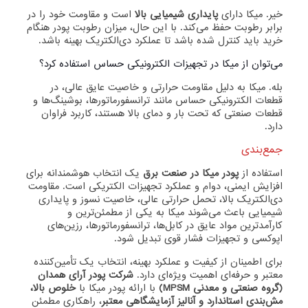
خیر. میکا دارای
پایداری شیمیایی بالا
است و مقاومت خود را در
برابر رطوبت حفظ می‌کند. با این حال، میزان رطوبت پودر هنگام
خرید باید کنترل شده باشد تا عملکرد دی‌الکتریک بهینه باشد.
می‌توان از میکا در تجهیزات الکترونیکی حساس استفاده کرد؟
بله. میکا به دلیل مقاومت حرارتی و خاصیت عایق عالی، در
قطعات الکترونیکی حساس مانند ترانسفورماتورها، بوشینگ‌ها و
قطعات صنعتی که تحت بار و دمای بالا هستند، کاربرد فراوان
دارد.
جمع‌بندی
استفاده از
پودر میکا در صنعت برق
یک انتخاب هوشمندانه برای
افزایش ایمنی، دوام و عملکرد تجهیزات الکتریکی است. مقاومت
دی‌الکتریک بالا، تحمل حرارتی عالی، خاصیت نسوز و پایداری
شیمیایی باعث می‌شوند میکا به یکی از مطمئن‌ترین و
کارآمدترین مواد عایق در کابل‌ها، ترانسفورماتورها، رزین‌های
اپوکسی و تجهیزات فشار قوی تبدیل شود.
برای اطمینان از کیفیت و عملکرد بهینه، انتخاب یک تأمین‌کننده
معتبر و حرفه‌ای اهمیت ویژه‌ای دارد.
شرکت پودر آرای همدان
(گروه صنعتی و معدنی MPSM)
با ارائه پودر میکا با
خلوص بالا،
مش‌بندی استاندارد و آنالیز آزمایشگاهی معتبر
، راهکاری مطمئن