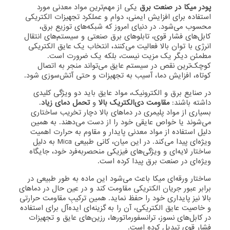
پودر میکا در صنعت برق
یکی از مهم‌ترین مواد معدنی مورد
استفاده برای افزایش ایمنی، دوام و عملکرد تجهیزات الکتریکی
محسوب می‌شود. در دنیای امروز که شبکه‌های توزیع برق،
کابل‌های فشار قوی، تابلوهای برق صنعتی و سیستم‌های انتقال
انرژی با توان بالا فعالیت می‌کنند، انتخاب یک عایق الکتریکی
مطمئن دیگر یک مزیت نیست، بلکه یک ضرورت است.
کوچک‌ترین نقص در سیستم عایق می‌تواند منجر به اتصال
کوتاه، افزایش دما، آسیب به تجهیزات و حتی آتش‌سوزی شود.
در صنایع برق و الکترونیک، مواد عایق باید دو ویژگی کلیدی
داشته باشند:
مقاومت دی‌الکتریک بالا
و
تحمل دمای زیاد
.
بسیاری از مواد پلیمری در دماهای بالا دچار تخریب ساختاری
می‌شوند یا خواص عایقی خود را از دست می‌دهند. به همین
دلیل استفاده از مواد معدنی پایدار و مقاوم به حرارت اهمیت
ویژه‌ای پیدا می‌کند. در این میان، کانی طبیعی Mica به دلیل
ساختار لایه‌ای و ویژگی‌های فیزیکی منحصربه‌فرد خود، جایگاه
ویژه‌ای در صنعت برق پیدا کرده است.
ساختار ورقه‌ای میکا باعث می‌شود این ماده به طور طبیعی در
برابر عبور جریان الکتریکی مقاومت کند و در عین حال در دماهای
بالا نیز پایداری خود را حفظ نماید. همین ترکیبِ مقاومت حرارتی
و خاصیت عایق الکتریکی، آن را به گزینه‌ای ایده‌آل برای استفاده
در کابل‌های نسوز، ترانسفورماتورها، رزین‌های عایق و تجهیزات
فشار قوی تبدیل کرده است.