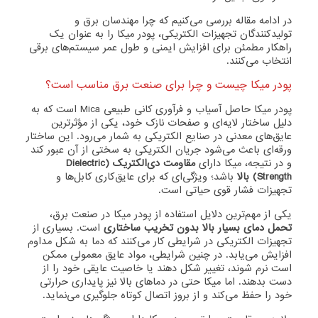
در ادامه مقاله بررسی می‌کنیم که چرا مهندسان برق و
تولیدکنندگان تجهیزات الکتریکی، پودر میکا را به عنوان یک
راهکار مطمئن برای افزایش ایمنی و طول عمر سیستم‌های برقی
انتخاب می‌کنند.
پودر میکا چیست و چرا برای صنعت برق مناسب است؟
پودر میکا حاصل آسیاب و فرآوری کانی طبیعی Mica است که به
دلیل ساختار لایه‌ای و صفحات نازک خود، یکی از مؤثرترین
عایق‌های معدنی در صنایع الکتریکی به شمار می‌رود. این ساختار
ورقه‌ای باعث می‌شود جریان الکتریکی به سختی از آن عبور کند
و در نتیجه، میکا دارای
مقاومت دی‌الکتریک (Dielectric
Strength) بالا
باشد؛ ویژگی‌ای که برای عایق‌کاری کابل‌ها و
تجهیزات فشار قوی حیاتی است.
یکی از مهم‌ترین دلایل استفاده از پودر میکا در صنعت برق،
تحمل دمای بسیار بالا بدون تخریب ساختاری
است. بسیاری از
تجهیزات الکتریکی در شرایطی کار می‌کنند که دما به شکل مداوم
افزایش می‌یابد. در چنین شرایطی، مواد عایق معمولی ممکن
است نرم شوند، تغییر شکل دهند یا خاصیت عایقی خود را از
دست بدهند. اما میکا حتی در دماهای بالا نیز پایداری حرارتی
خود را حفظ می‌کند و از بروز اتصال کوتاه جلوگیری می‌نماید.