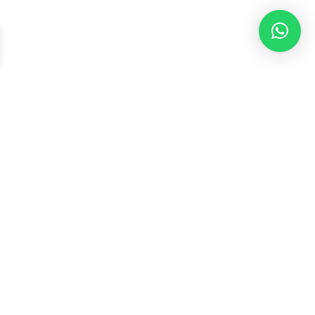
گروه صنعتی و معدنی MPSM
تولید کننده پودرهای میکرونیزه معدنی تالک، میکا، کائولن
و کربنات کلسیم
آدرس
تهران، مجتمع اداری، تجاری حیات سبز واحد 514