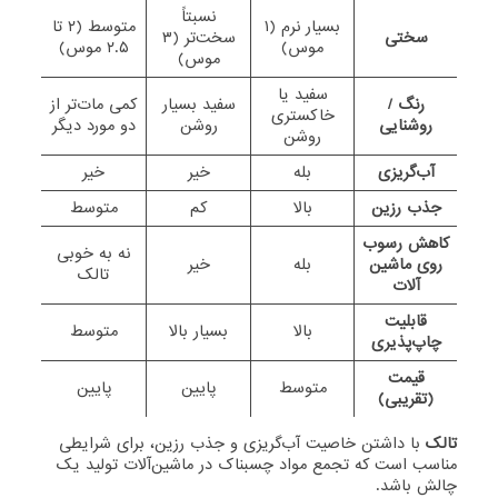
نسبتاً
بسیار نرم (۱
متوسط (۲ تا
سختی
سخت‌تر (۳
موس)
۲.۵ موس)
موس)
سفید یا
رنگ /
سفید بسیار
کمی مات‌تر از
خاکستری
روشنایی
روشن
دو مورد دیگر
روشن
آب‌گریزی
بله
خیر
خیر
جذب رزین
بالا
کم
متوسط
کاهش رسوب
نه به خوبی
روی ماشین
بله
خیر
تالک
آلات
قابلیت
بالا
بسیار بالا
متوسط
چاپ‌پذیری
قیمت
متوسط
پایین
پایین
(تقریبی)
تالک
با داشتن خاصیت آب‌گریزی و جذب رزین، برای شرایطی
مناسب است که تجمع مواد چسبناک در ماشین‌آلات تولید یک
چالش باشد.