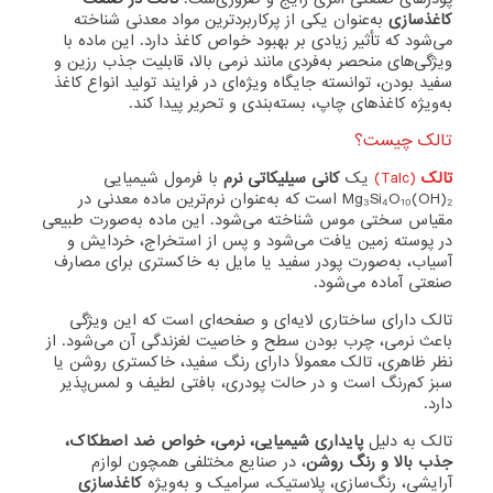
کاغذسازی
به‌عنوان یکی از پرکاربردترین مواد معدنی شناخته
می‌شود که تأثیر زیادی بر بهبود خواص کاغذ دارد. این ماده با
ویژگی‌های منحصر به‌فردی مانند نرمی بالا، قابلیت جذب رزین و
سفید بودن، توانسته جایگاه ویژه‌ای در فرایند تولید انواع کاغذ
به‌ویژه کاغذهای چاپ، بسته‌بندی و تحریر پیدا کند.
تالک چیست؟
تالک
(Talc)
یک
کانی سیلیکاتی نرم
با فرمول شیمیایی
Mg₃Si₄O₁₀(OH)₂ است که به‌عنوان نرم‌ترین ماده معدنی در
مقیاس سختی موس شناخته می‌شود. این ماده به‌صورت طبیعی
در پوسته زمین یافت می‌شود و پس از استخراج، خردایش و
آسیاب، به‌صورت پودر سفید یا مایل به خاکستری برای مصارف
صنعتی آماده می‌شود.
تالک دارای ساختاری لایه‌ای و صفحه‌ای است که این ویژگی
باعث نرمی، چرب بودن سطح و خاصیت لغزندگی آن می‌شود. از
نظر ظاهری، تالک معمولاً دارای رنگ سفید، خاکستری روشن یا
سبز کم‌رنگ است و در حالت پودری، بافتی لطیف و لمس‌پذیر
دارد.
تالک به دلیل
پایداری شیمیایی، نرمی، خواص ضد اصطکاک،
جذب بالا و رنگ روشن
، در صنایع مختلفی همچون لوازم
آرایشی، رنگ‌سازی، پلاستیک، سرامیک و به‌ویژه
کاغذسازی