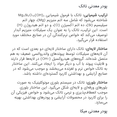
پودر معدنی تالک
ترکیب شیمیایی:
تالک با فرمول شیمیایی Mg₃Si₄O₁₀(OH)₂
شناخته می‌شود که شامل سه اتم منیزیم (Mg)، چهار اتم
سیلیسیم (Si)، ده اتم اکسیژن (O)، و دو اتم هیدروژن (H)
است. این ترکیب، تالک را به عنوان یک سیلیکات منیزیم آبدار
توصیف می‌کند که خواص نرم‌کنندگی آن در صنایع مختلف مورد
استفاده قرار می‌گیرد.
ساختار لایه‌ای:
تالک دارای ساختار لایه‌ای دو بعدی است که در
آن لایه‌های سیلیکات توسط پیوندهای واندروالسی ضعیف به هم
متصل شده‌اند. گروه‌های هیدروکسیل (–OH) در لایه‌ها قرار دارند
و قابلیت پیوند با آب و دیگر مواد را ایجاد می‌کنند. این ساختار
به تالک خواص نرم و لغزنده می‌بخشد و موجب می‌شود که در
صنایع آرایشی و بهداشتی کاربرد گسترده‌ای داشته باشد.
ساختار بلوری:
تالک در سیستم بلوری مونوکلینیک به صورت
بلورهای ورقه‌ای و لایه‌ای شکل می‌گیرد. این ساختار بلوری
موجب انعطاف‌پذیری و نرمی تالک می‌شود و خواص فیزیکی آن
را برای کاربرد در محصولات آرایشی و پودرهای بهداشتی بهینه
می‌سازد.
پودر معدنی میکا