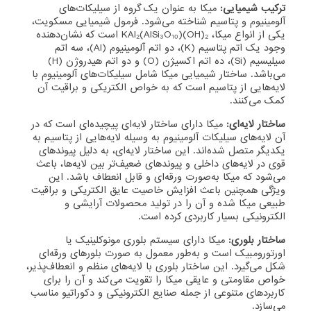
ترکیب شیمیایی:
میکا به عنوان یک گروه از سیلیکات‌های
آلومینیوم و پتاسیم شناخته می‌شود. فرمول شیمیایی مسکویت،
یکی از انواع میکا، KAl₂(AlSi₃O₁₀)(OH)₂ است که نشان‌دهنده
وجود یک اتم پتاسیم (K)، دو اتم آلومینیوم (Al)، سه اتم
سیلیسیم (Si)، ده اتم اکسیژن (O) و دو اتم هیدروژن (H)
می‌باشد. ساختار شیمیایی میکا شامل سیلیکات‌های آلومینیوم با
لایه‌هایی از پتاسیم است که به خواص الکتریکی و براقیت آن
کمک می‌کنند.
ساختار لایه‌ای:
میکا دارای ساختار لایه‌ای پیچیده‌ای است که در
آن لایه‌های سیلیکات آلومینیوم به وسیله لایه‌هایی از پتاسیم به
یکدیگر متصل شده‌اند. این ساختار لایه‌ای، به دلیل پیوندهای
قوی در لایه‌های داخلی و پیوندهای ضعیف‌تر بین لایه‌ها، باعث
می‌شود که میکا به‌صورت ورقه‌ای و قابل انعطاف باشد. این
ویژگی همچنین باعث افزایش خاصیت عایق الکتریکی و براقیت
طبیعی میکا شده و آن را در تولید محصولات آرایشی و
الکترونیکی بسیار کاربردی کرده است.
ساختار بلوری:
میکا دارای سیستم بلوری مونوکلینیک یا
اورتورومبیک است و به‌طور معمول به صورت بلورهای ورقه‌ای
شکل می‌گیرد. این ساختار بلوری با لایه‌های منظم و انعطاف‌پذیر،
خواص مقاومتی و عایقی میکا را تقویت می‌کند و آن را برای
کاربردهای متنوعی از جمله صنایع الکترونیکی و دکوراتیو مناسب
می‌سازد.