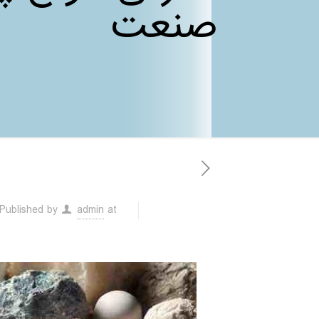
صنعت
Published by
admin
at